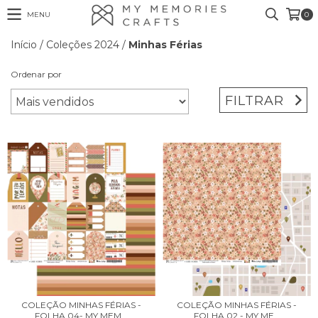
MENU
0
Início
/
Coleções 2024
/
Minhas Férias
Ordenar por
FILTRAR
COLEÇÃO MINHAS FÉRIAS -
COLEÇÃO MINHAS FÉRIAS -
FOLHA 04- MY MEM...
FOLHA 02 - MY ME...