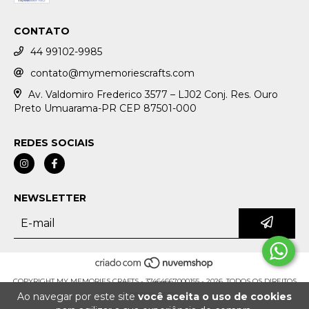
CONTATO
44 99102-9985
contato@mymemoriescrafts.com
Av. Valdomiro Frederico 3577 – LJ02 Conj. Res. Ouro
Preto Umuarama-PR CEP 87501-000
REDES SOCIAIS
NEWSLETTER
COPYRIGHT MY MEMORIES CRAFTS - 37464667000155 - 2026. TODOS OS DIREITOS
RESERVADOS.
Ao navegar por este site
você aceita o uso de cookies