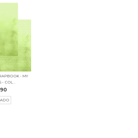
RAPBOOK - MY
- COL...
,90
TADO